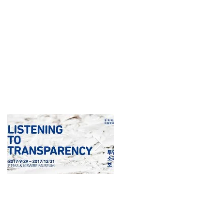
Kiswire Foundation,
Minsheng Art
Busan, Corée du Sud
Museum, Shanghai,
Chine