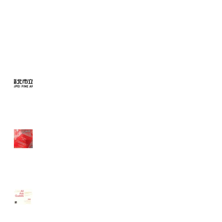
Recent Posts
Taipei Fine Art Museum,
Taipei, Taiwan
Galerie Exit, Boulogne-
Billancourt, France
Galerie Exit, Boulogne-
Billancourt, France