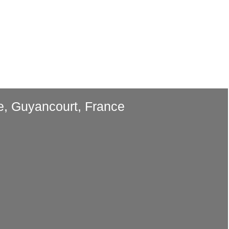
cueil
Dispositifs
Peinture
Vidéos
Contac
e, Guyancourt, France