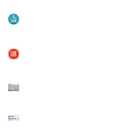
Nano Chapelle et Espace
FMR, L'Isle sur la Sorgue,
France
Le Lux, Valence, France
Galerie Tator, Lyon, France
Kiswire Foundation, Busan,
Corée du Sud