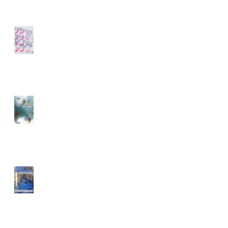
Minsheng Art Museum,
Shanghai, Chine
Le Sel, Sèvres, France
Salons d'exposition de
l'Hôtel de Ville, La Celle
Saint-Cloud, France