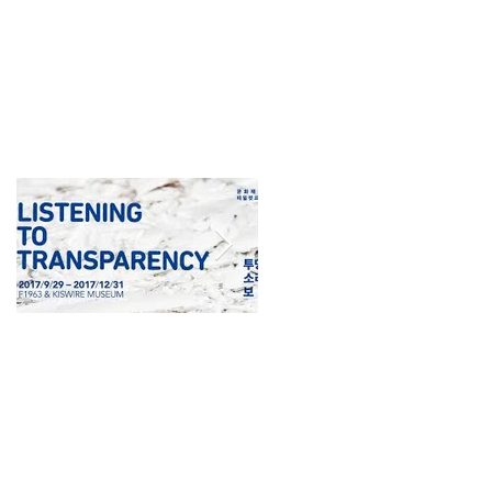
Kiswire Foundation,
Minsheng Art
Busan, Corée du Sud
Museum, Shanghai,
Chine