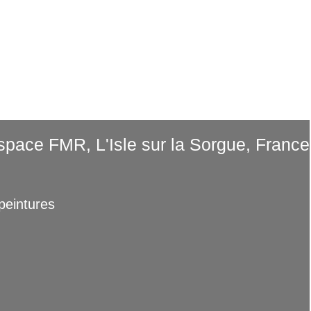
cueil
Dispositifs
Peinture
Vidéos
Contac
pace FMR, L'Isle sur la Sorgue, France
 peintures