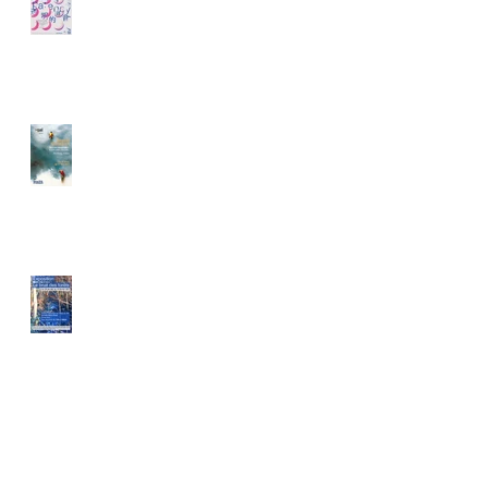
Shanghai, Chine
Le Sel, Sèvres, France
Salons d'exposition de
l'Hôtel de Ville, La Celle
Saint-Cloud, France
Search By Tags
photo