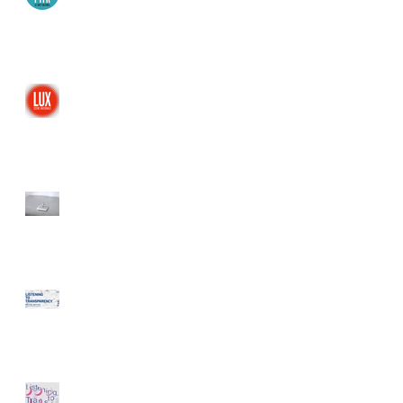
France
Le Lux, Valence, France
Galerie Tator, Lyon, France
Kiswire Foundation, Busan,
Corée du Sud
Minsheng Art Museum,