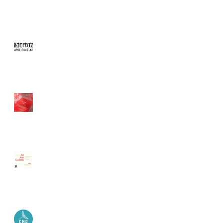
Recent Posts
Taipei Fine Art Museum,
Taipei, Taiwan
Galerie Exit, Boulogne-
Billancourt, France
Galerie Exit, Boulogne-
Billancourt, France
Nano Chapelle et Espace
FMR, L'Isle sur la Sorgue,